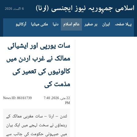
6 اگست، 2026
پہلا صفحہ
ایران
بر صغیر
عالم اسلام
دنیا
ملٹی میڈیا
آرکائیو
سات یورپی اور ایشیائی
ممالک نے غرب اردن میں
کالونیوں کی تعمیر کی
مذمت کی
22 مئی، 2026، 7:40
86161739
News ID:
PM
لندن – ارنا – سات مغربی ممالک کے
رہنماؤں نے سخت لہجے میں ایک بیان
میں صیہونی حکومت کی جانب سے