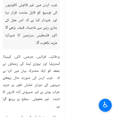
غرب اردن میں غیر قانونی کالونیوں
کی توسیع کو قابل مذمت قرار دیا
اور خبردار کیا ہے کہ اس عمل کے
جاری رہنے سے غاصبانہ قبضہ بڑھے گا
ااور فلسطینی سرزمین کا شیرازہ
مزید بکھرے گا۔
برطانیہ، فرانس، جرمنی، اٹلی، کینیڈا،
آسٹریلیا اور نیوزی لینڈ کے رہنماؤں نے
جمعہ کو ایک مشترکہ بیان میں کہا ہے
کہ غرب اردن کی صورتِ حال پچھلے
مہینوں کے دوران نمایاں طور پر مزید
خراب ہوئی ہے اور صیہونی آباد کاروں کا
تشدد غیر معمولی سطح پر پہنچ گیا
♿︎
ہے۔