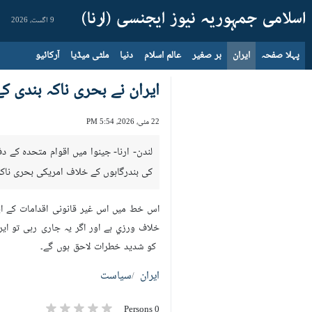
9 اگست، 2026
پہلا صفحہ
ایران
بر صغیر
عالم اسلام
دنیا
ملٹی میڈیا
آرکائیو
ایران نے بحری ناکہ بندی ک
22 مئی، 2026، 5:54 PM
لندن- ارنا- جینوا میں اقوام متحدہ کے 
کی بندرگاہوں کے خلاف امریکی بحری ناکہ ب
اس خط میں اس غیر قانونی اقدامات کے ایرا
خلاف ورزي ہے اور اگر یہ جاری رہی تو ای
کو شدید خطرات لاحق ہوں گے۔
ایران
سیاست
0 Persons