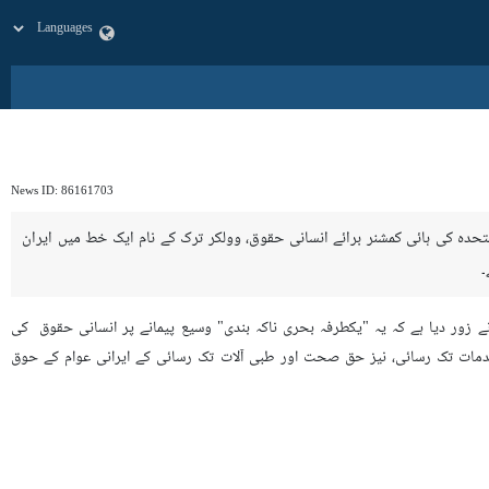
News ID:
86161703
تحدہ کی ہائی کمشنر برائے انسانی حقوق، وولکر ترک کے نام ایک خط میں ایران
۔
نے زور دیا ہے کہ یہ "یکطرفہ بحری ناکہ بندی" وسیع پیمانے پر انسانی حقوق کی
 خدمات تک رسائی، نیز حق صحت اور طبی آلات تک رسائی کے ایرانی عوام کے حوق