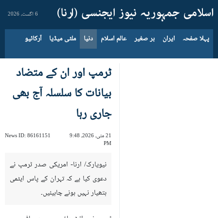
6 اگست، 2026
پہلا صفحہ
ایران
بر صغیر
عالم اسلام
دنیا
ملٹی میڈیا
آرکائیو
ٹرمپ اور ان کے متضاد
بیانات کا سلسلہ آج بھی
جاری رہا
21 مئی، 2026، 9:48
86161151
News ID:
PM
نیویارک/ ارنا- امریکی صدر ٹرمپ نے
دعوی کیا ہے کہ تہران کے پاس ایٹمی
ہتھیار نہیں ہونے چاہیئیں۔