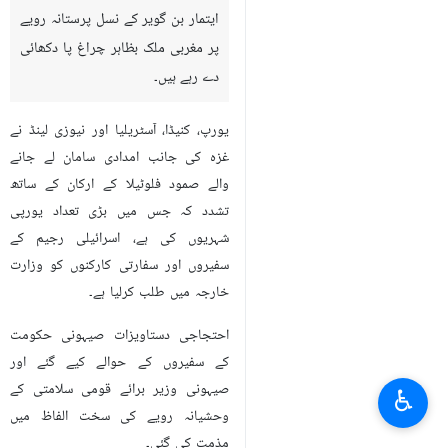
ایتمار بن گویر کے نسل پرستانہ رویے
پر مغربی ملک بظاہر چراغ پا دکھائی
دے رہے ہیں۔
یورپ، کنیڈا، آسٹریلیا اور نیوزی لینڈ نے
غزہ کی جانب امدادی سامان لے جانے
والے صمود فلوٹیلا کے ارکان کے ساتھ
تشدد کہ جس میں بڑی تعداد یورپی
شہریوں کی ہے، اسرائیلی رجیم کے
سفیروں اور سفارتی کارکنوں کو وزارت
خارجہ میں طلب کرلیا ہے۔
احتجاجی دستاویزات صیہونی حکومت
کے سفیروں کے حوالے کیے گئے اور
صیہونی وزیر برائے قومی سلامتی کے
♿︎
وحشیانہ رویے کی سخت الفاظ میں
مذمت کی گئی۔