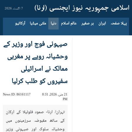
7 اگست، 2026
پہلا صفحہ
ایران
بر صغیر
عالم اسلام
دنیا
ملٹی میڈیا
آرکائیو
صیہونی فوج اور وزیر کے
وحشیانہ رویے پر مغربی
ممالک نے اسرائیلی
سفیروں کو طلب کرلیا
21 مئی، 2026، 8:31
86161117
News ID:
PM
تہران/ ارنا- صمود فلوٹیلا کے ارکان
کے ساتھ مقبوضہ سرزمینوں میں
وحشیانہ سلوک اور صیہونی وزیر