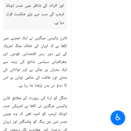
اور اثرات کے تناظر میں صدر ڈونلڈ
ٹرمپ کی سب سے بڑی شکست قرار
دیا ہے۔
فارن پالیسی میگزین نے ایک تجزیے میں
لکھا ہے کہ ایران کے خلاف جنگ امریکہ
کے لیے دور رس اقتصادی، فوجی اور
جغرافیائی سیاسی نتائج کی وجہ سے
ایک بحران بن چکی ہے اور توانائی کی
منڈی اور طاقت کے عالمی توازن پر اس
کا دباؤ دن بدن بڑھتا جا رہا ہے۔
منگل کو ارنا کی رپورٹ کے مطابق فارن
پالیسی ميگزین نے لکھا ہے امریکی صدر
ڈونلڈ ٹرمپ کو امید تھی کہ وہ چینی
♿︎
صدر شی جن پنگ کو واشنگٹن اور تہران
کے درمیان امن معاہدے تک پہنچنے کے