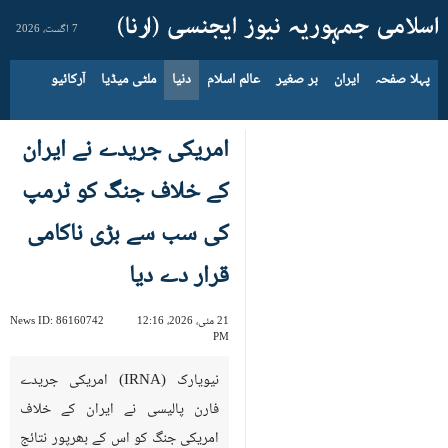
7 اگست، 2026
پہلا صفحہ
ایران
بر صغیر
عالم اسلام
دنیا
ملٹی میڈیا
آرکائیو
امریکی جریدے نے ایران
کے خلاف جنگ کو ٹرمپ
کی سب سے بڑی ناکامی
قرار دے دیا
21 مئی، 2026، 12:16
86160742
News ID:
PM
نیویارک (IRNA) امریکی جریدے
فارن پالیسی نے ایران کے خلاف
امریکی جنگ کو اس کے بھرپور نتائج