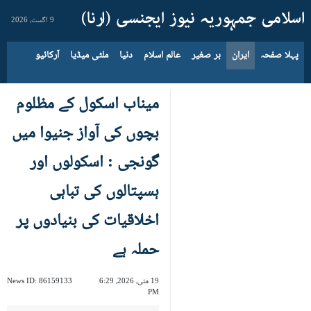
9 اگست، 2026
پہلا صفحہ
ایران
بر صغیر
عالم اسلام
دنیا
ملٹی میڈیا
آرکائیو
میناب اسکول کے مظلوم
بچوں کی آواز جنیوا میں
گونجی : اسکولوں اور
ہسپتالوں کی تباہی
اخلاقیات کی بنیادوں پر
حملہ ہے
19 مئی، 2026، 6:29
86159133
News ID:
PM