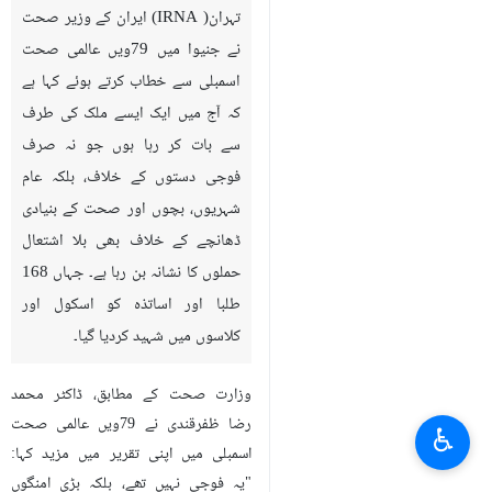
تہران( IRNA) ایران کے وزیر صحت
نے جنیوا میں 79ویں عالمی صحت
اسمبلی سے خطاب کرتے ہوئے کہا ہے
کہ آج میں ایک ایسے ملک کی طرف
سے بات کر رہا ہوں جو نہ صرف
فوجی دستوں کے خلاف، بلکہ عام
شہریوں، بچوں اور صحت کے بنیادی
ڈھانچے کے خلاف بھی بلا اشتعال
حملوں کا نشانہ بن رہا ہے۔ جہاں 168
طلبا اور اساتذہ کو اسکول اور
کلاسوں میں شہید کردیا گیا۔
وزارت صحت کے مطابق، ڈاکٹر محمد
رضا ظفرقندی نے 79ویں عالمی صحت
♿︎
اسمبلی میں اپنی تقریر میں مزید کہا:
"یہ فوجی نہیں تھے، بلکہ بڑی امنگوں