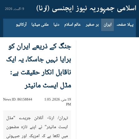
9 اگست، 2026
پہلا صفحہ
ایران
بر صغیر
عالم اسلام
دنیا
ملٹی میڈیا
آرکائیو
جنگ کے ذریعے ایران کو
ہرایا نہیں جاسکا، یہ ایک
ناقابل انکار حقیقت ہے:
مڈل ایسٹ مانیٹر
19 مئی، 2026، 1:05
86158844
News ID:
PM
تہران/ ارنا- آنلائن جریدے "مڈل
ایسٹ مانیٹر" نے اپنے تازہ مضمون
میں لکھا ہے کہ امریکہ اور صیہونی