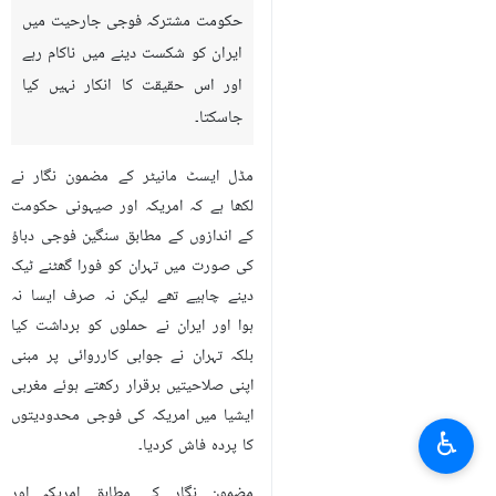
حکومت مشترکہ فوجی جارحیت میں
ایران کو شکست دینے میں ناکام رہے
اور اس حقیقت کا انکار نہیں کیا
جاسکتا۔
مڈل ایسٹ مانیٹر کے مضمون نگار نے
لکھا ہے کہ امریکہ اور صیہونی حکومت
کے اندازوں کے مطابق سنگین فوجی دباؤ
کی صورت میں تہران کو فورا گھٹنے ٹیک
دینے چاہیے تھے لیکن نہ صرف ایسا نہ
ہوا اور ایران نے حملوں کو برداشت کیا
بلکہ تہران نے جوابی کارروائی پر مبنی
اپنی صلاحیتیں برقرار رکھتے ہوئے مغربی
ایشیا میں امریکہ کی فوجی محدودیتوں
♿︎
کا پردہ فاش کردیا۔
مضمون نگار کے مطابق امریکہ اور