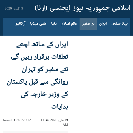
9 اگست، 2026
پہلا صفحہ
ایران
بر صغیر
عالم اسلام
دنیا
ملٹی میڈیا
آرکائیو
ایران کے ساتھ اچھے
تعلقات برقرار رہیں گے،
نئے سفیر کو تہران
روانگی سے قبل پاکستان
کے وزیر خارجہ کی
ہدایات
19 مئی، 2026، 11:34
86158712
News ID:
AM