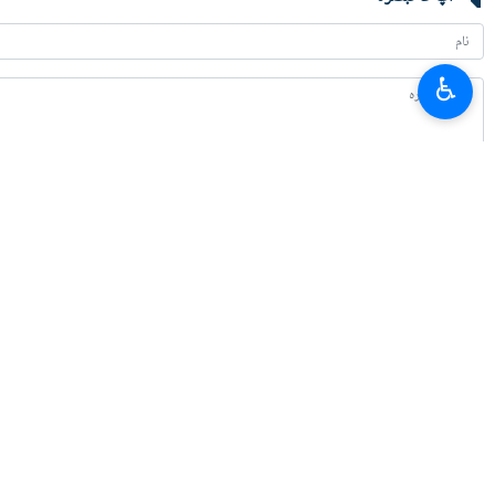
♿︎
تازہ ترین
جابری انصاری: ایرانیت، اسلامیت اور تشیع کا ایک دوسرے سے رشتہ، ملت ایران کی
2026-08-08 14:48
ایران کا تالاب عینک
2026-08-08 12:38