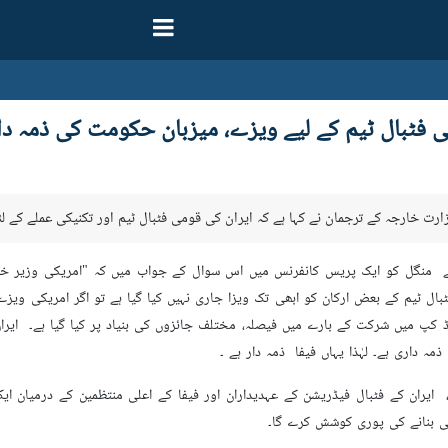
 فٹبال ٹیم کے لیے ویزے، میزبان حکومت کی ذمہ دا
زارت خارجہ کے ترجمان نے کہا ہے کہ ایران کی قومی فٹبال ٹیم اور تکنیکی عملے کے 
ے منگل کو ایک پریس کانفرنس میں اس سوال کے جواب میں کہ "امریکی وزیر خارج
بال ٹیم کے بعض ارکان کو ابھی تک ویزا جاری نہیں کیا گیا ہے تو اگر امریکی ویز
 کپ میں شرکت کے بارے میں فیصلہ، مختلف جائزوں کی بنیاد پر کیا گیا ہے۔ ایران
 داری ہے۔ لہٰذا یہاں فیفا ذمہ دار ہے ۔
، ایران کے فٹبال فیڈریشن کے عہدیداران اور فیفا کے اعلی منتظمین کے درمیان ای
نی بنانے کی پوری کوشش کرے گا۔