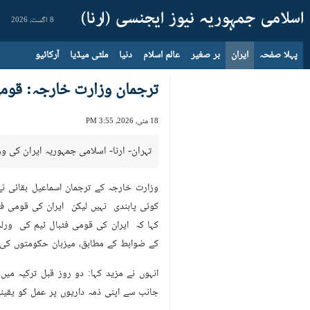
8 اگست، 2026
پہلا صفحہ
ایران
بر صغیر
عالم اسلام
دنیا
ملٹی میڈیا
آرکائیو
ترجمان وزارت خارجہ: قومی
18 مئی، 2026، 3:55 PM
تہران- ارنا- اسلامی جمہوریہ ایران کی و
وزارت خارجہ کے ترجمان اسماعیل بقائی ن
کوئی پابندی نہیں لیکن ایران کی قومی فٹ
کہا کہ ایران کی قومی فٹبال ٹیم کی ورلڈ
کے ضوابط کے مطابق، میزبان حکومتوں کی ذمہ
انہوں نے مزید کہا: دو روز قبل ترکیہ میں
جانب سے اپنی ذمہ داریوں پر عمل کو یقی