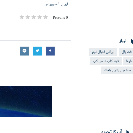
ایران
اسپورٹس
0 Persons
لیبلز
فٹ بال
ایرانی فٹبال ٹیم
فیفا
فیفا کلب عالمی کپ
اسماعیل بقایی ہامانہ
آپ کا تبصرہ