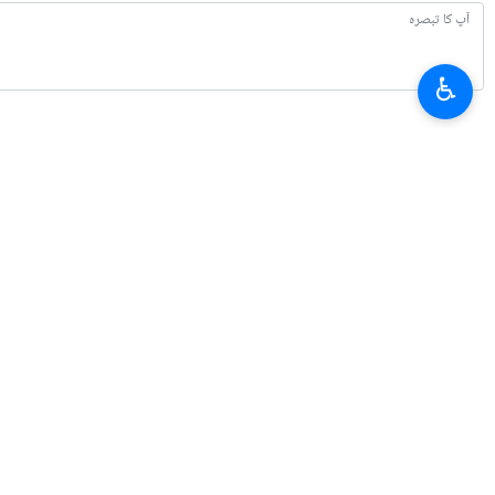
♿︎
تازہ ترین
بقائی: جنگ میں مال غنیمت کا دعوی کرنے والے کو پہلے جنگ جیتنی ہوتی ہے
2026-08-07 21:24
امریکہ میں پٹرول کی قیمتوں میں اضافہ ، وائٹ ہاؤس: قیمت کم کرنے کے لیے کوش
2026-08-07 21:02
ایران: ٹرمپ اب اس معاہدے کے لئے التماس کر رہے ہیں جسے خود وہ ختم کر چکے 
2026-08-07 20:41