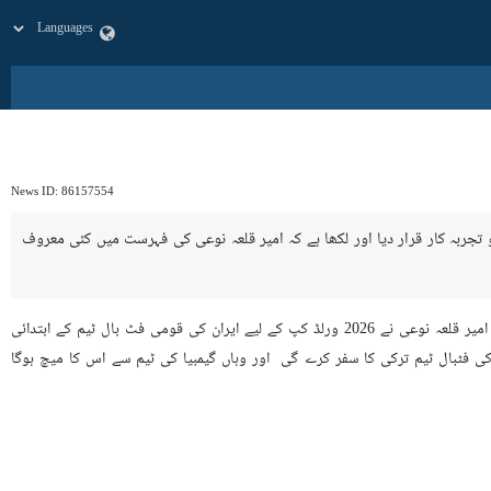
News ID:
86157554
 تجربہ کار قرار دیا اور لکھا ہے کہ امیر قلعہ نوعی کی فہرست میں کئی معروف
فیفا کی ویب سائٹ نے ایک رپورٹ میں ایران کی قومی فٹ بال ٹیم کی صورتحال اور پروگرام کا جائزہ لیتے ہوئے لکھا ہے کہ امیر قلعہ نوعی نے 2026 ورلڈ کپ کے لیے ایران کی قومی فٹ بال ٹیم کے ابتدائی
 کی فٹبال ٹیم ترکی کا سفر کرے گی اور وہاں گیمبیا کی ٹیم سے اس کا میچ ہوگا