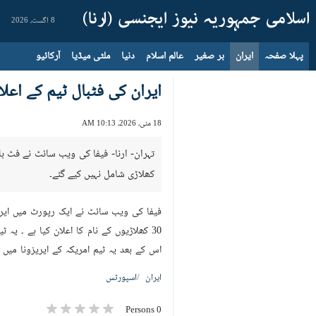
8 اگست، 2026
پہلا صفحہ
ایران
بر صغیر
عالم اسلام
دنیا
ملٹی میڈیا
آرکائیو
ایران کی فٹبال ٹیم کے اعلا
18 مئی، 2026، 10:13 AM
تہران- ارنا- فیفا کی ویب سائٹ نے فٹ ب
کھلاڑی شامل نہیں کیے گئے۔
30 کھلاڑیوں کے نام کا اعلان کیا ہے ۔ 
اس کے بعد یہ ٹیم امریکہ کے ایریزونا میں
ایران
اسپورٹس
0 Persons