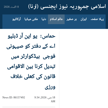
8 اگست، 2026
پہلا صفحہ
ایران
بر صغیر
عالم اسلام
دنیا
ملٹی میڈیا
آرکائیو
حماس: یو این آر ڈبلیو
اے کے دفتر کو صیہونی
فوجی ہیڈکوارٹر میں
تبدیل کرنا بین الاقوامی
قانون کی کھلی خلاف
ورزی
18 مئی، 2026، 9:34
86157492
News ID:
AM