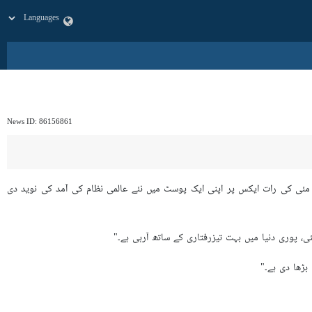
News ID:
86156861