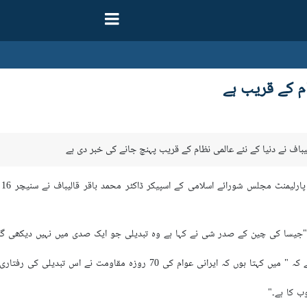
ام کے قریب ہے