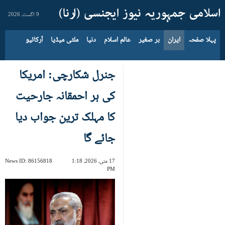
9 اگست، 2026
پہلا صفحہ
ایران
بر صغیر
عالم اسلام
دنیا
ملٹی میڈیا
آرکائیو
جنرل شکارچی: امریکا
کی ہر احمقانہ جارحیت
کا مہلک ترین جواب دیا
جائے گا
17 مئی، 2026، 1:18
86156818
News ID:
PM