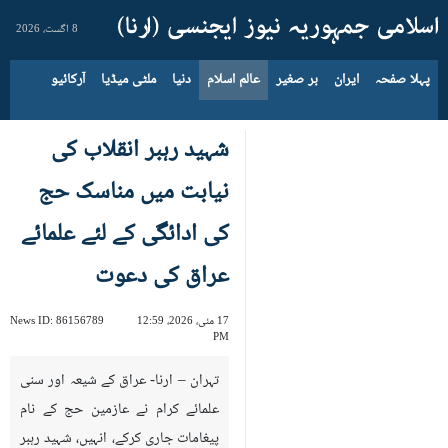
8 اگست، 2026
پہلا صفحہ
ایران
بر صغیر
عالم اسلام
دنیا
ملٹی میڈیا
آرکائیو
شہید رہبر انقلاب کی
نیابت میں مناسک حج
کی ادائگی کے لئے علمائے
عراق کی دعوت
17 مئی، 2026، 12:59
86156789
News ID:
PM
تہران – ارنا- عراق کے شیعہ اور سنی
علمائے کرام نے عازمین حج کے نام
پیغامات جاری کرکے، انہیں، شہید رہبر