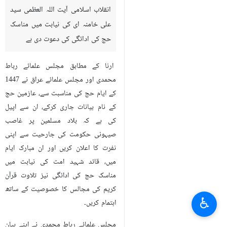
انقلاب اسلامی آیت اللہ العظمی سید
علی خامنہ ای کی نیابت میں مناسک
حج کی ادائگی کی دعوت دی ہے
ارنا کے مطابق مجلس علمائے رباط
محمدی اور مجلس علمائے عراق نے 1447
کے ایام حج کی مناسبت سے، عازمین حج
کے نام بیانات جاری کرکے، ان سے اپیل
کی ہے کہ بلاد مسلمین پر غاصب
صیہونی حکومت کی جارحیت سے اپنی
نفرت کا اعلان کریں اور ان مبارک ایام
میں، قائد شہید امت کی نیابت میں
مناسک حج کی ادائگی نیز تلاوت قرآن
کریم کی مجالس کا خصوصیت کے ساتھ
♿︎
اہتمام کریں۔
مجلس علمائے رباط محمدی نے اپنے بیان