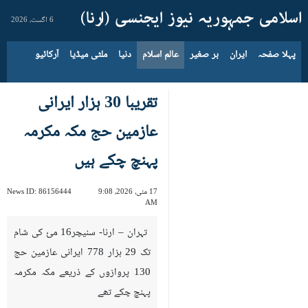
6 اگست، 2026
پہلا صفحہ
ایران
بر صغیر
عالم اسلام
دنیا
ملٹی میڈیا
آرکائیو
تقریبا 30 ہزار ایرانی
عازمین حج مکہ مکرمہ
پہنچ چکے ہیں
17 مئی، 2026، 9:08
86156444
News ID:
AM
تہران – ارنا- سنیچر16 مئ کی شام
تک 29 ہزار 778 ایرانی عازمین حج
130 پروازوں کے ذریعے مکہ مکرمہ
پہنچ چکے تھے