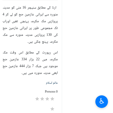
ارنا کے مطابق سنیچر 16 مئی کو مدینہ
منورہ سے ایرانی عازمین حج کو لے کر 4
پروازیں مکہ مکرمہ پہنچی تھیں اوراب
تک مجموعی طور پر ایرانی عازمین حج
کی 130 پروازیں مدینہ منورہ سے مکہ
مکرمہ پہنچ چکی ہیں۔
اس رپورٹ کے مطابق اس وقت مکہ
مکرمہ میں 22 ہزار 334 عازمین حج
موجود ہیں جبکہ 7 ہزار 444 عازمین حج
ابھی مدینہ منورہ میں ہیں۔
عالم اسلام
0 Persons
♿︎