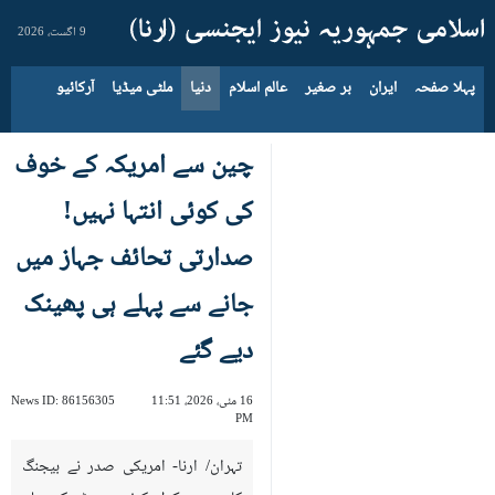
9 اگست، 2026
پہلا صفحہ
ایران
بر صغیر
عالم اسلام
دنیا
ملٹی میڈیا
آرکائیو
چین سے امریکہ کے خوف
کی کوئی انتہا نہیں!
صدارتی تحائف جہاز میں
جانے سے پہلے ہی پھینک
دیے گئے
16 مئی، 2026، 11:51
86156305
News ID:
PM
تہران/ ارنا- امریکی صدر نے بیجنگ