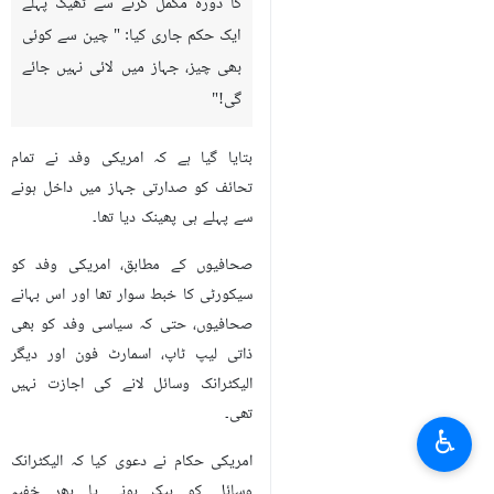
کا دورہ مکمل کرنے سے ٹھیک پہلے
ایک حکم جاری کیا: " چین سے کوئی
بھی چیز، جہاز میں لائی نہیں جائے
گی!"
بتایا گیا ہے کہ امریکی وفد نے تمام
تحائف کو صدارتی جہاز میں داخل ہونے
سے پہلے ہی پھینک دیا تھا۔
صحافیوں کے مطابق، امریکی وفد کو
سیکورٹی کا خبط سوار تھا اور اس بہانے
صحافیوں، حتی کہ سیاسی وفد کو بھی
ذاتی لیپ ٹاپ، اسمارٹ فون اور دیگر
الیکٹرانک وسائل لانے کی اجازت نہیں
تھی۔
♿︎
امریکی حکام نے دعوی کیا کہ الیکٹرانک
وسائل کو ہیک ہونے یا پھر خفیہ