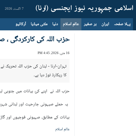
7 اگست، 2026
پہلا صفحہ
ایران
بر صغیر
عالم اسلام
دنیا
ملٹی میڈیا
آرکائیو
حزب اللہ کی کارکردگی ، ص
16 مئی، 2026، 4:45 PM
کا ریکارڈ توڑ دیا ہے۔
حزب اللہ نے اپنے کئ بیانات میں جنوبی لبنان اور م
یہ حملے صیہونی جارحیت اور لبنانی شہر
بیانات کے مطابق، صہیونی فوجیوں اور گاڑیو
عالم اسلام