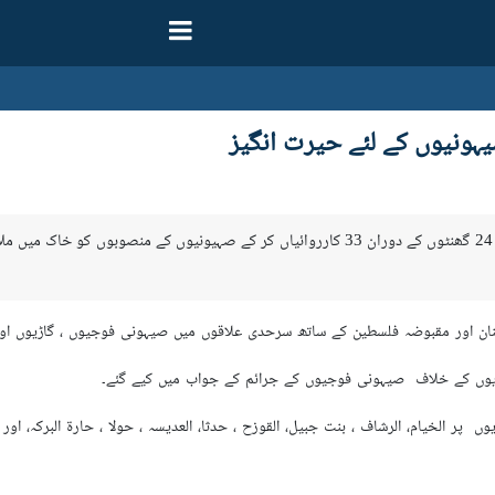
یہونیوں کے لئے حیرت انگیز
تہران-ارنا - لبنان کی حزب اللہ تحریک نے 24 گھنٹوں کے دوران 33 کارروائیاں کر کے
قبوضہ فلسطین کے ساتھ سرحدی علاقوں میں صیہونی فوجیوں ، گاڑیوں اور ٹھکانوں کے خلاف اپنی 33 کاررو
یوں کے خلاف صیہونی فوجیوں کے جرائم کے جواب میں کیے گئے۔
ں پر الخیام، الرشاف ، بنت جبیل، القوزح ، حدثا، العدیسہ ، حولا ، حارۃ البرکہ، ا