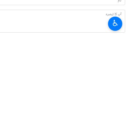
♿︎
تازہ ترین
روسی وزیراعظم: یوریشین معاشی یونین کی ترجیح، چین اور ایران سے تجارت میں
2026-08-07 19:03
ایران کے خلاف برطانوی فوجی اڈوں کے استعمال کو روکا جائے ، برطانوی مزدور یون
2026-08-07 17:08
سفارت کا عمل کبھی نہیں رکا / جنگ اور سفارت کاری مکمل ہم آہنگی سے جاری ہے: