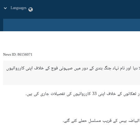
News ID:
86156071
 صہیونیوں کے منصوبوں کو خاک میں ملا دیا اور نام نہاد جنگ بندی کے دور میں صیہونی فوج کے خلاف اپنی کارروائیوں
ائیوں کی تفصیلات جاری کی ہیں۔
ور البیاضہ بیس کے قریب مسلسل حملے کئے گئے۔