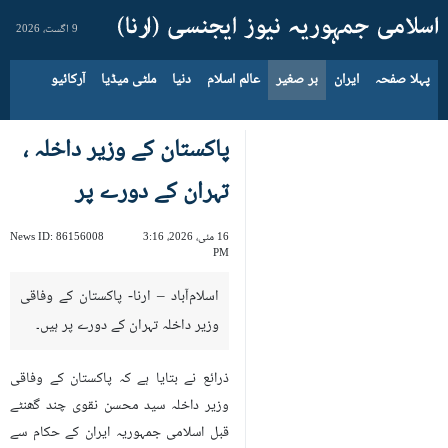
9 اگست، 2026
پہلا صفحہ
ایران
بر صغیر
عالم اسلام
دنیا
ملٹی میڈیا
آرکائیو
پاکستان کے وزير داخلہ ،
تہران کے دورے پر
16 مئی، 2026، 3:16
86156008
News ID:
PM
اسلام‌آباد – ارنا- پاکستان کے وفاقی
وزير داخلہ تہران کے دورے پر ہیں۔
ذرائع نے بتایا ہے کہ پاکستان کے وفاقی
وزیر داخلہ سید محسن نقوی چند گھنٹے
قبل اسلامی جمہوریہ ایران کے حکام سے