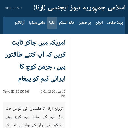
7 اگست، 2026
پہلا صفحہ
ایران
بر صغیر
عالم اسلام
دنیا
ملٹی میڈیا
آرکائیو
امریکہ میں جاکر ثابت
کریں کہ آپ کتنے طاقتور
ہیں ، جرمن کوچ کا
ایرانی ٹیم کو پیغام
16 مئی، 2026، 3:01
86155980
News ID:
PM
تہران-ارنا- تاجکستان کی قومی فٹ
بال ٹیم کے سابق ہیڈ کوچ پیٹر
سیگرٹ نے ایران کے عوام کے نام ایک