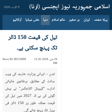
9 اگست، 2026
پہلا صفحہ
ایران
بر صغیر
عالم اسلام
دنیا
ملٹی میڈیا
آرکائیو
تیل کی قیمت 150 ڈالر
تک پہنچ سکتی ہے۔
16 مئی، 2026، 12:26
86155809
News ID:
PM
لندن – ایرانی وزارت خارجہ کی ویب
سائٹ کے مطابق، برطانوی مالیاتی
ادارے "کیپیٹل اکنامکس" نے پیش
گوئی کی ہے کہ 2027 میں تیل کی
قیمت ممکنہ طور پر 150 ڈالر فی
بیرل تک پہنچ جائے گی۔