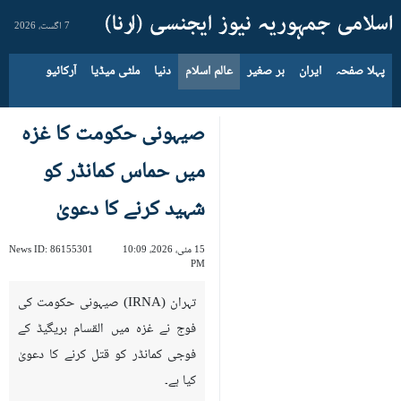
7 اگست، 2026
پہلا صفحہ
ایران
بر صغیر
عالم اسلام
دنیا
ملٹی میڈیا
آرکائیو
صیہونی حکومت کا غزہ
میں حماس کمانڈر کو
شہید کرنے کا دعویٰ
15 مئی، 2026، 10:09
86155301
News ID:
PM
تہران (IRNA) صیہونی حکومت کی
فوج نے غزہ میں القسام بریگیڈ کے
فوجی کمانڈر کو قتل کرنے کا دعویٰ
کیا ہے۔