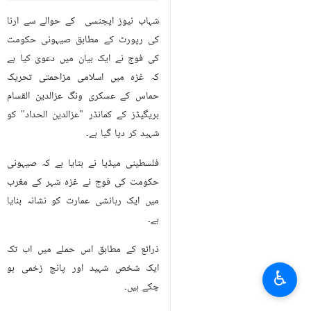
شہاب نیوز ایجنسی کے حوالے سے ارنا
کی رپورٹ کے مطابق صیہونی حکومت
کی فوج نے ایک بیان میں دعویٰ کیا ہے
کہ غزہ میں اسلامی مزاحمتی تحریک
حماس کے عسکری ونگ عزالدین القسام
بریگیڈز کے کمانڈر "عزالدین الحداد" کو
شہید کر دیا گیا ہے۔
فلسطینی میڈیا نے بتایا ہے کہ صیہونی
حکومت کی فوج نے غزہ شہر کے مغرب
میں ایک رہائشی عمارت کو نشانہ بنایا
ہے۔
ذرائع کے مطابق اس حملے میں اب تک
ایک شخص شہید اور پانچ زخمی ہو
♿︎
چکے ہیں۔