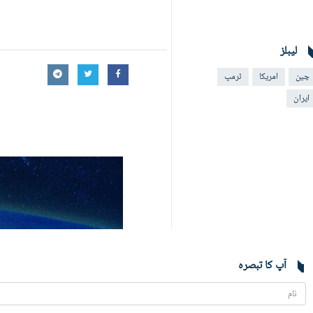
لیبلز
چین
امریکا
ٹرمپ
ایران
آپ کا تبصرہ