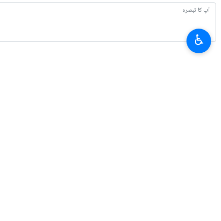
♿︎
تازہ ترین
روسی وزیراعظم: یوریشین معاشی یونین کی ترجیح، چین اور ایران سے تجارت میں
2026-08-07 19:03
ایران کے خلاف برطانوی فوجی اڈوں کے استعمال کو روکا جائے ، برطانوی مزدور یون
2026-08-07 17:08
سفارت کا عمل کبھی نہیں رکا / جنگ اور سفارت کاری مکمل ہم آہنگی سے جاری ہے:
2026-08-07 16:22