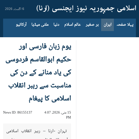
6 اگست، 2026
پہلا صفحہ
ایران
بر صغیر
عالم اسلام
دنیا
ملٹی میڈیا
آرکائیو
یوم زبان فارسی اور
حکیم ابوالقاسم فردوسی
کی یاد منانے کے دن کی
مناسبت سے رہبر انقلاب
اسلامی کا پیغام
15 مئی، 2026، 4:07
86155137
News ID:
PM
تہران -ارنا – رہبر انقلاب اسلامی