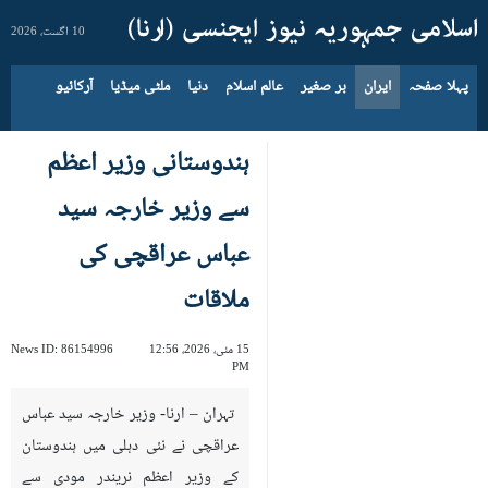
10 اگست، 2026
پہلا صفحہ
ایران
بر صغیر
عالم اسلام
دنیا
ملٹی میڈیا
آرکائیو
ہندوستانی وزیر اعظم
سے وزیر خارجہ سید
عباس عراقچی کی
ملاقات
15 مئی، 2026، 12:56
86154996
News ID:
PM
تہران – ارنا- وزیر خارجہ سید عباس
عراقچی نے نئی دہلی میں ہندوستان
کے وزیر اعظم نریندر مودی سے