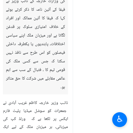
کی وزارت خارجہ کے نائب وزیر نے
فیفا کے آئین نامہ کا ذکر کرتے ہوئے
کہا کہ فیفا کا آئین ممالک اور افراد
کے خلاف امتیازی سلوک پر قدغن
لگاتا ہے اور میزبان ملک اپنے سیاسی
اختلافات، پابندیوں یا یکطرفہ داخلی
فیصلوں کو اس طرح سے نافذ نہيں
سکتا کہ جس سے کسی ملک کی
قومی ٹیم کا ، فٹبال کے سب سے اہم
عالمی مقابلے میں شرکت کا حق متاثر
ہو۔
نائـب وزیر خارجہ کاظم غریب آبادی نے
جمعرات کو سوشل میڈیا پلیٹ فارم
♿︎
ایکس پر لکھا ہے کہ ورلڈ کپ کی
میزبانی، ہر میزبان ملک کے لیے ایک