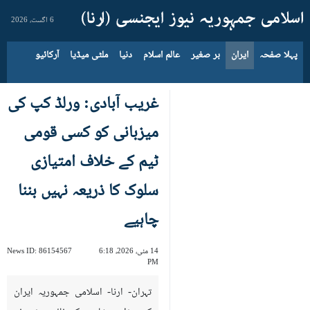
6 اگست، 2026
پہلا صفحہ
ایران
بر صغیر
عالم اسلام
دنیا
ملٹی میڈیا
آرکائیو
غریب آبادی: ورلڈ کپ کی
میزبانی کو کسی قومی
ٹیم کے خلاف امتیازی
سلوک کا ذریعہ نہیں بننا
چاہیے
14 مئی، 2026، 6:18
86154567
News ID:
PM
تہران- ارنا- اسلامی جمہوریہ ایران