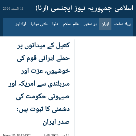
11 اگست، 2026
پہلا صفحہ
ایران
بر صغیر
عالم اسلام
دنیا
ملٹی میڈیا
آرکائیو
کھیل کے میدانوں پر
حملے ایرانی قوم کی
خوشیوں، عزت اور
سربلندی سے امریکہ اور
صیہونی حکومت کی
دشمنی کا ثبوت ہیں:
صدر ایران
14 مئی، 2026، 1:48
86154374
News ID: