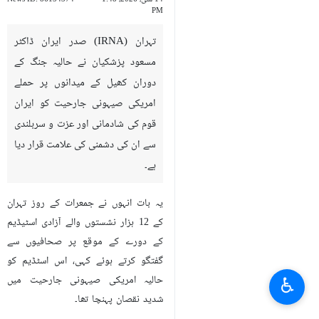
PM
تہران (IRNA) صدر ایران ڈاکٹر
مسعود پزشکیان نے حالیہ جنگ کے
دوران کھیل کے میدانوں پر حملے
امریکی صیہونی جارحیت کو ایران
قوم کی شادمانی اور عزت و سربلندی
سے ان کی دشمنی کی علامت قرار دیا
ہے۔
یہ بات انہوں نے جمعرات کے روز تہران
کے 12 ہزار نشستوں والے آزادی اسٹیڈیم
کے دورے کے موقع پر صحافیوں سے
گفتگو کرتے ہوئے کہی، اس اسٹڈیم کو
♿︎
حالیہ امریکی صیہونی جارحیت میں
شدید نقصان پہنچا تھا۔