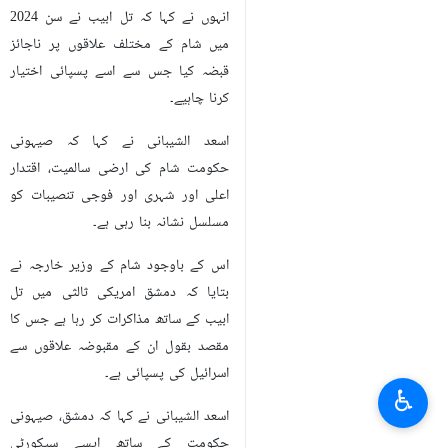
انہوں نے کہا کہ تل ابیب نے سن 2024
میں شام کے مختلف علاقوں پر ناجائز
قبضہ کیا جس سے اسے پسپائی اختیار
کرنا چاہیے۔
اسعد الشیبانی نے کہا کہ صیہونی
حکومت شام کی ارضی سالمیت، اقتدار
اعلی اور شہری اور فوجی تنصیبات کو
مسلسل نشانہ بنا رہی ہے۔
اس کے باوجود شام کے وزیر خارجہ نے
بتایا کہ دمشق امریکی ثالثی میں تل
ابیب کے ساتھ مذاکرات کر رہا ہے جس کا
مقصد بقول ان کے مقبوضہ علاقوں سے
اسرائیل کی پسپائی ہے۔
♿︎
اسعد الشیبانی نے کہا کہ دمشق، صیہونی
حکومت کے ساتھ ایسے سیکورٹی