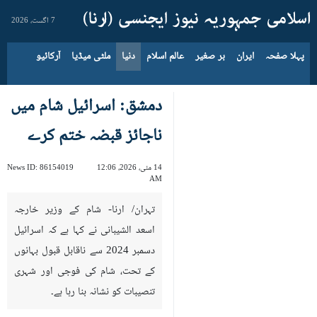
7 اگست، 2026
پہلا صفحہ
ایران
بر صغیر
عالم اسلام
دنیا
ملٹی میڈیا
آرکائیو
دمشق: اسرائیل شام میں
ناجائز قبضہ ختم کرے
14 مئی، 2026، 12:06
86154019
News ID:
AM
تہران/ ارنا- شام کے وزیر خارجہ
اسعد الشیبانی نے کہا ہے کہ اسرائیل
دسمبر 2024 سے ناقابل قبول بہانوں
کے تحت، شام کی فوجی اور شہری
تنصیبات کو نشانہ بنا رہا ہے۔