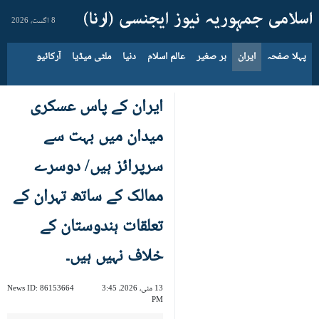
8 اگست، 2026
پہلا صفحہ
ایران
بر صغیر
عالم اسلام
دنیا
ملٹی میڈیا
آرکائیو
ایران کے پاس عسکری
میدان میں بہت سے
سرپرائز ہیں/ دوسرے
ممالک کے ساتھ تہران کے
تعلقات ہندوستان کے
خلاف نہیں ہیں۔
13 مئی، 2026، 3:45
86153664
News ID:
PM