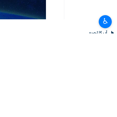
♿︎
آپ کا تبصرہ
تازہ ترین