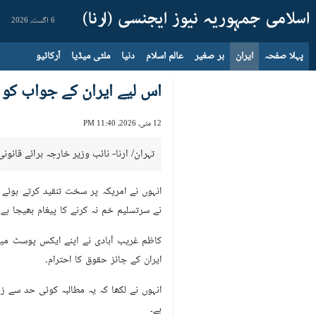
6 اگست، 2026
پہلا صفحہ
ایران
بر صغیر
عالم اسلام
دنیا
ملٹی میڈیا
آرکائیو
اس لیے ایران کے جواب کو مس
12 مئی، 2026، 11:40 PM
تہران/ ارنا- نائب وزیر خارجہ برائے قان
انہوں نے امریکہ پر سخت تنقید کرتے ہوئے 
نے سرتسلیم خم نہ کرنے کا پیغام بھیجا ہے،
کاظم غریب آبادی نے اپنے ایکس پوسٹ میں ل
ایران کے جائز حقوق کا احترام۔
انہوں نے لکھا کہ یہ مطالبہ کوئی حد سے زی
ہے۔