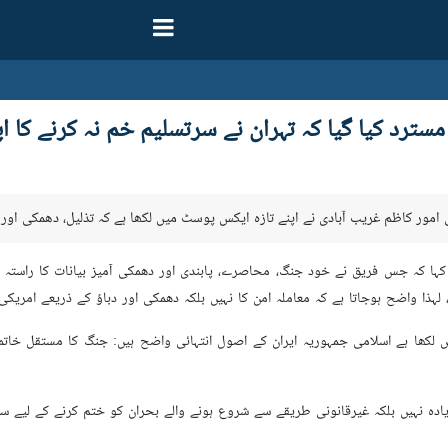
ترد کیا گیا کہ تہران نے سرتسلیم خم نہ کرنے کا اپ
ونی امور کاظم غریب آبادی نے اپنے تازہ ایکس پوسٹ میں لکھا ہے کہ تذلیل، دھمکی 
کہا کہ جس فریق نے خود جنگ، محاصرے، پابندی اور دھمکی آمیز بیانات کا راستہ ا
 لہذا واضح ہوجاتا ہے کہ معاملہ امن کا نہیں بلکہ دھمکی اور دباؤ کے ذریعے امری
کھا ہے اسلامی جمہوریہ ایران کے اصول انتہائی واضح ہیں: جنگ کا مستقل خاتمہ او
ادہ نہیں بلکہ غیرقانونی طریقے سے شروع ہونے والے بحران کو ختم کرنے کے لیے سنج