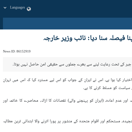
نا فیصلہ سنا دیا: نائب وزیر خارجہ
News ID:
86152919
اور جبر کے تحت رعایت لینے سے بھرے جملوں سے حقیقی امن حاصل نہیں ہوتا۔
ختیار کیا ہوا ہے، اس نے ایران کے جواب کو اس لیے مسترد کیا کہ اس میں تہران
کی سیاست کو مسلط کرنے کا ہے۔
ر عدم اعادہ، (ایران کو پہنچنے والے) نقصانات کا ازالہ، محاصرے کا خاتمہ اور
یدہ، مستحکم اور اقوام متحدہ کے منشور پر پورا اترنے والا ابتدائی ترین مطالبہ