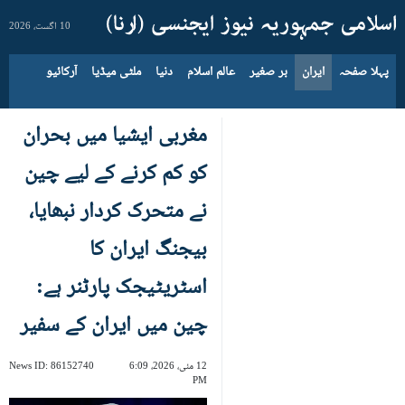
10 اگست، 2026
پہلا صفحہ
ایران
بر صغیر
عالم اسلام
دنیا
ملٹی میڈیا
آرکائیو
مغربی ایشیا میں بحران
کو کم کرنے کے لیے چین
نے متحرک کردار نبھایا،
بیجنگ ایران کا
اسٹریٹیجک پارٹنر ہے:
چین میں ایران کے سفیر
12 مئی، 2026، 6:09
86152740
News ID:
PM