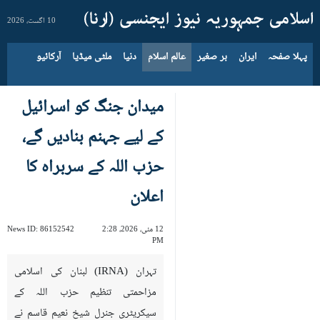
10 اگست، 2026
پہلا صفحہ
ایران
بر صغیر
عالم اسلام
دنیا
ملٹی میڈیا
آرکائیو
میدان جنگ کو اسرائیل
کے لیے جہنم بنادیں گے،
حزب اللہ کے سربراہ کا
اعلان
12 مئی، 2026، 2:28
86152542
News ID:
PM
تہران (IRNA) لبنان کی اسلامی
مزاحمتی تنظیم حزب اللہ کے
سیکریٹری جنرل شیخ نعیم قاسم نے