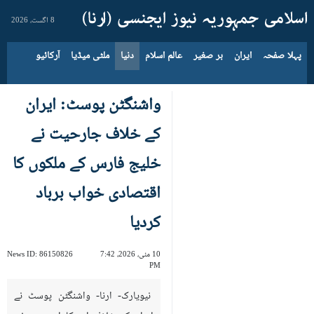
8 اگست، 2026
پہلا صفحہ
ایران
بر صغیر
عالم اسلام
دنیا
ملٹی میڈیا
آرکائیو
واشنگٹن پوسٹ: ایران
کے خلاف جارحیت نے
خلیج فارس کے ملکوں کا
اقتصادی خواب برباد
کردیا
10 مئی، 2026، 7:42
86150826
News ID:
PM
نیویارک- ارنا- واشنگٹن پوسٹ نے