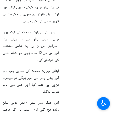
ارنا کے مطابق لبنان کی وزارت صحت
نے ایک بیان جاری کرکے جنوبی لبنان میں
ایک موٹرسائیکل پر صیہونی حکومت کے
ڈرون حملے کی خبر دی ہے۔
لبنان کی وزارت صحت نے ایک بیان
جاری کرکے بتایا ہے کہ پہلے ایک
اسرائيل ڈرو ن نے ایک شامی باشندے
اور اس کی 12 سالہ بچی کو نشانہ بنانے
کی کوشش کی۔
لبنانی وزآرت صحت کے مطابق جب باپ
اور بیٹی وہاں سے دور ہوگئے تو دوسرے
ڈرون نے حملہ کیا اور جس میں باپ
شہید ہوگیا۔
♿︎
اس حملے میں بیٹی زخمی ہوئی لیکن
زندہ بچ گئی اور راستے پر آگے بڑھنے