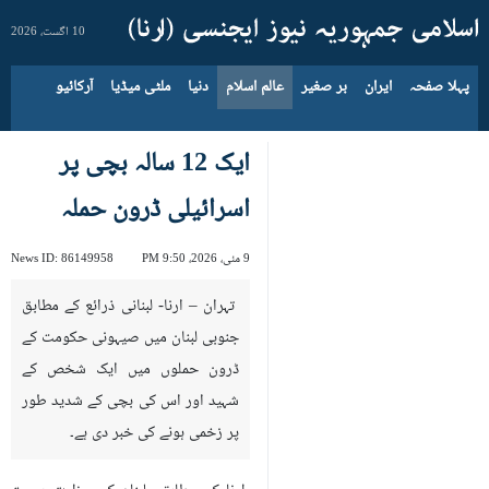
10 اگست، 2026
پہلا صفحہ
ایران
بر صغیر
عالم اسلام
دنیا
ملٹی میڈیا
آرکائیو
ایک 12 سالہ بچی پر
اسرائیلی ڈرون حملہ
9 مئی، 2026، 9:50 PM
86149958
News ID:
تہران – ارنا- لبنانی ذرائع کے مطابق
جنوبی لبنان میں صیہونی حکومت کے
ڈرون حملوں میں ایک شخص کے
شہید اور اس کی بچی کے شدید طور
پر زخمی ہونے کی خبر دی ہے۔