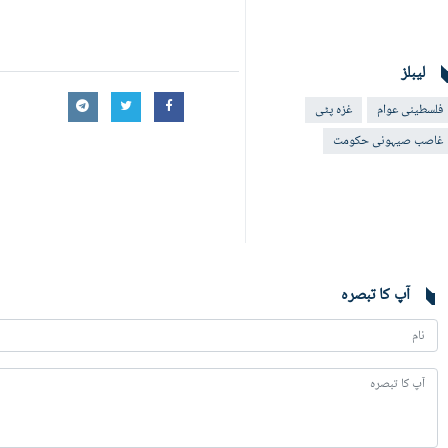
لیبلز
فلسطینی عوام
غزہ پٹی
غاصب صیہونی حکومت
آپ کا تبصرہ