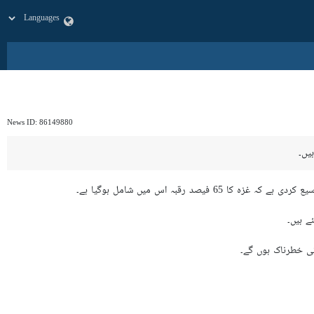
News ID:
86149880
ہیں۔
رقبہ اس میں شامل ہوگیا ہے۔
ے ہیں۔