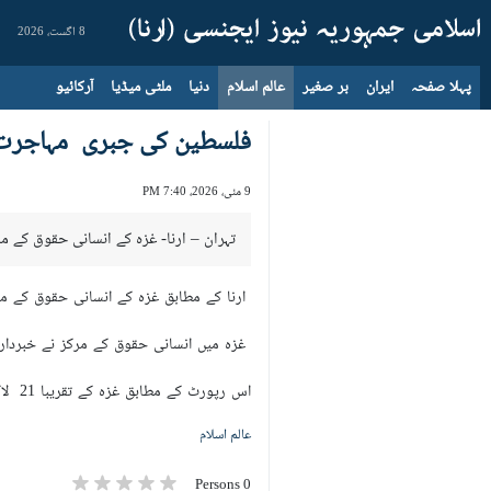
8 اگست، 2026
پہلا صفحہ
ایران
بر صغیر
عالم اسلام
دنیا
ملٹی میڈیا
آرکائیو
فلسطین کی جبری مہاجرت ک
9 مئی، 2026، 7:40 PM
تہران – ارنا- غزہ کے انسانی حقوق کے م
ارنا کے مطابق غزہ کے انسانی حقوق کے مرکز نے بتای
غزہ میں انسانی حقوق کے مرکز نے خبردار 
اس رپورٹ کے مطابق غزہ کے تقریبا 21 لاکھ لوگوں کو غزہ پٹی کے 35 فیصد حصے میں جبری طور پر بھیجنے کے نتائج انتہائی خطرناک ہوں گے۔
عالم اسلام
0 Persons