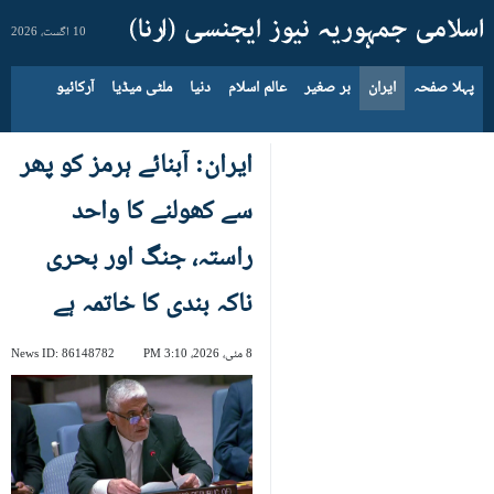
10 اگست، 2026
پہلا صفحہ
ایران
بر صغیر
عالم اسلام
دنیا
ملٹی میڈیا
آرکائیو
ایران: آبنائے ہرمز کو پھر
سے کھولنے کا واحد
راستہ، جنگ اور بحری
ناکہ بندی کا خاتمہ ہے
8 مئی، 2026، 3:10 PM
86148782
News ID: