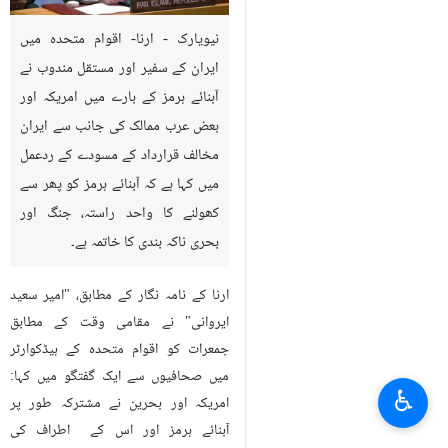
نیویارک - ارنا- اقوام متحدہ میں
ایران کے سفیر اور مستقل مندوب نے
آبنائے ہرمز کے بارے میں امریکہ اور
بعض عرب ممالک کی جانب سے ایران
مخالف قرارداد کے مسودے کے ردعمل
میں کہا ہے کہ آبنائے ہرمز کو پھر سے
کھولنے کا واحد راستہ، جنگ اور
بحری ناکہ بندی کا خاتمہ ہے۔
ارنا کے نامہ نگار کے مطابق، "امیر سعید
ایروانی" نے مقامی وقت کے مطابق
جمعرات کو اقوام متحدہ کے ہیڈکوارٹر
میں صحافیوں سے ایک گفتگو میں کہا:
♿︎
امریکہ اور بحرین نے مشترکہ طور پر
آبنائے ہرمز اور اس کے اطراف کی