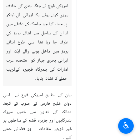
امریکی فوج نے جنگ بندی کی خلاف
ورزی کرتے ہوئے ایک ایرانی آل ٹینکر
پر حملہ کیا جو جاسک کے علاقے میں
ایران کے ساحل سے آبنائے ہرمز کی
طرف جا رہا تھا اسی طرح آبنائے
ہرمز میں داخل ہونے والے ایک اور
ایرانی بحری جہاز کو متحدہ عرب
امارات کی بندرگاہ فجیرہ کےقریب
حملے کا نشانہ بنایا۔
بیان کے مطابق امریکی فوج نے اسی
دوان خلیج فارس کے جنوب کے کچھ
ممالک کے تعاون سے خمیر، سیرک
بندرگاہوں اور جزیرہ قشم کے ساحلوں پر
♿︎
غیر فوجی مقامات پر فضائی حملے
کئے ۔