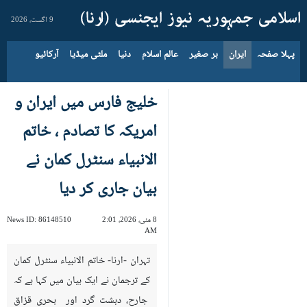
9 اگست، 2026
پہلا صفحہ
ایران
بر صغیر
عالم اسلام
دنیا
ملٹی میڈیا
آرکائیو
خلیج فارس میں ایران و
امریکہ کا تصادم ، خاتم
الانبیاء سنٹرل کمان نے
بیان جاری کر دیا
8 مئی، 2026، 2:01
86148510
News ID:
AM
تہران -ارنا- خاتم الانبیاء سنٹرل کمان
کے ترجمان نے ایک بیان میں کہا ہے کہ
جارح، دہشت گرد اور بحری قزاق