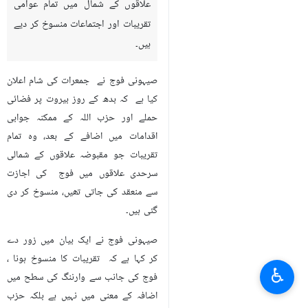
تہران - ارنا - صیہونی فوج نے نئی
سیکیورٹی تحفظات اور حزب اللہ کے
جوابی اقدامات کے بارے میں سنگین
تشویش کے پیش نظر، مقبوضہ
علاقوں کے شمال میں تمام عوامی
تقریبات اور اجتماعات منسوخ کر دیے
ہیں۔
صیہونی فوج نے جمعرات کی شام اعلان
کیا ہے کہ بدھ کے روز بیروت پر فضائی
حملے اور حزب اللہ کے ممکنہ جوابی
اقدامات میں اضافے کے بعد، وہ تمام
تقریبات جو مقبوضہ علاقوں کے شمالی
سرحدی علاقوں میں فوج کی اجازت
♿︎
سے منعقد کی جاتی تھیں، منسوخ کر دی
گئی ہیں۔