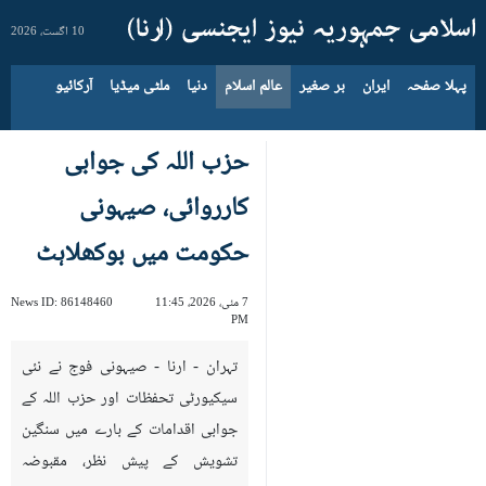
10 اگست، 2026
پہلا صفحہ
ایران
بر صغیر
عالم اسلام
دنیا
ملٹی میڈیا
آرکائیو
حزب اللہ کی جوابی
کارروائی، صیہونی
حکومت میں بوکھلاہٹ
7 مئی، 2026، 11:45
86148460
News ID:
PM