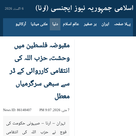
6 اگست، 2026
پہلا صفحہ
ایران
بر صغیر
عالم اسلام
دنیا
ملٹی میڈیا
آرکائیو
مقبوضہ فلسطین میں
وحشت، حزب اللہ کی
انتقامی کارروائی کے ڈر
سے سبھی سرگرمیاں
معطل
7 مئی، 2026، 9:07 PM
86148407
News ID:
تہران – ارنا – صیہونی حکومت کی
فوج نے حزب اللہ کی انتقامی