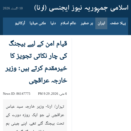
10 اگست، 2026
پہلا صفحہ
ایران
بر صغیر
عالم اسلام
دنیا
ملٹی میڈیا
آرکائیو
قیام امن کے لیے بیجنگ
کی چار نکاتی تجویز کا
خیرمقدم کرتے ہیں: وزیر
خارجہ عراقچی
6 مئی، 2026، 9:29 PM
86147775
News ID:
تہران/ ارنا- وزیر خارجہ سید عباس
عراقچی نے جو ایک روزہ دورے کے
تحت بیجنگ گئے تھے، اپنے چینی ہم