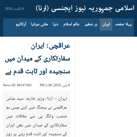
8 اگست، 2026
پہلا صفحہ
ایران
بر صغیر
عالم اسلام
دنیا
ملٹی میڈیا
آرکائیو
عراقچی: ایران
سفارتکاری کے میدان میں
سنجیدہ اور ثابت قدم ہے
6 مئی، 2026، 2:48 PM
86147462
News ID:
تہران – ارنا- وزیر خارجہ سید عباس
عراقچـی نے بیجنگ میں اپنے چینی ہم
منصب وانگ یی سے ملاقات میں
سفارتکاری کے میدان میں بھی ایران
کے سنجیدہ اور ثابت قدم رہنے پر زور