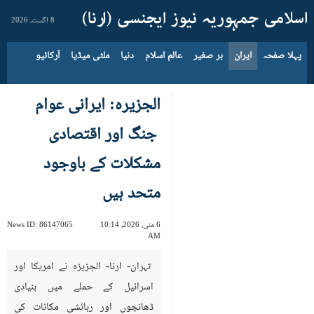
8 اگست، 2026
پہلا صفحہ
ایران
بر صغیر
عالم اسلام
دنیا
ملٹی میڈیا
آرکائیو
الجزیرہ: ایرانی عوام
جنگ اور اقتصادی
مشکلات کے باوجود
متحد ہیں
6 مئی، 2026، 10:14
86147065
News ID:
AM
تہران- ارنا- الجزیزہ نے امریکا اور
اسرائیل کے حملے میں بنیادی
ڈھانچوں اور رہائشی مکانات کی