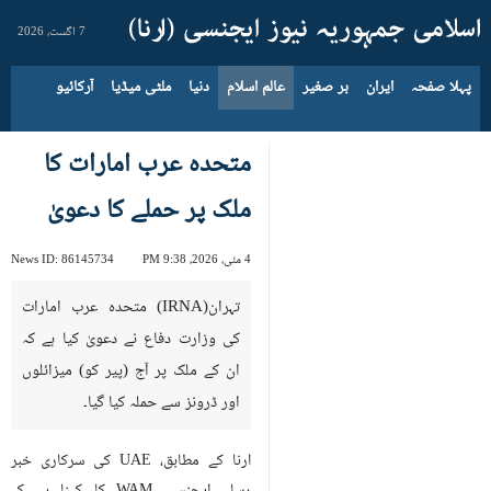
7 اگست، 2026
پہلا صفحہ
ایران
بر صغیر
عالم اسلام
دنیا
ملٹی میڈیا
آرکائیو
متحدہ عرب امارات کا
ملک پر حملے کا دعویٰ
4 مئی، 2026، 9:38 PM
86145734
News ID:
تہران(IRNA) متحدہ عرب امارات
کی وزارت دفاع نے دعویٰ کیا ہے کہ
ان کے ملک پر آج (پیر کو) میزائلوں
اور ڈرونز سے حملہ کیا گیا۔
ارنا کے مطابق، UAE کی سرکاری خبر