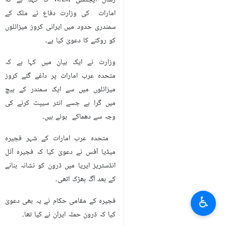
رساں ایجنسی WAM کا کہنا ہے کہ
امارات کی وزارت دفاع نے ملک کے
سمندری حدود میں ایرانی کروز میزائلوں
کو روکنے کا دعویٰ کیا ہے۔
وزارت نے ایک بیان میں کہا ہے کہ
متحدہ عرب امارات پر داغے گئے کروز
میزائلوں میں سے ایک سمندر کے بیچ
میں گرا ہے جسے انٹر سیپٹ کرنے کی
وجہ سے دھماکے ہوئے ہیں۔
متحدہ عرب امارات کے شہر فجیرہ
میڈیا آفس نے دعویٰ کیا کہ فجیرہ آئل
انڈسٹریز ایریا میں ڈرون کو نشانہ بنانے
کے بعد آگ بھڑک اٹھی۔
♿︎
فجیرہ کے مقامی حکام نے یہ بھی دعویٰ
کیا کہ ڈرون حملہ ایران نے کیا تھا۔