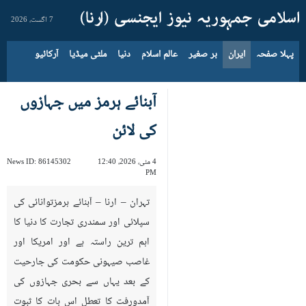
7 اگست، 2026
پہلا صفحہ
ایران
بر صغیر
عالم اسلام
دنیا
ملٹی میڈیا
آرکائیو
آبنائے ہرمز میں جہازوں
کی لائن
4 مئی، 2026، 12:40
86145302
News ID:
PM
تہران – ارنا – آبنائے ہرمزتوانائی کی
سپلائی اور سمندری تجارت کا دنیا کا
اہم ترین راستہ ہے اور امریکا اور
غاصب صیہونی حکومت کی جارحیت
کے بعد یہاں سے بحری جہازوں کی
آمدورفت کا تعطل اس بات کا ثبوت