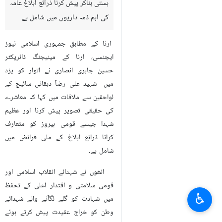
ہستی بناکر پیش کرنا ذرائع ابلاغ عامہ
کی اہم ذمہ داریوں میں شامل ہے
ارنا کے مطابق جمہوری اسلامی نیوز
ایجنسی، ارنا کے مینیجنگ ڈائریکٹر
حسین جابری انصاری نے اتوار کو یزد
میں شہید علی رضآ دہقانی سائیج کے
لواحقین سے ملاقات میں کہا کہ معاشرے
کی حقیقی تصویر پیش کرنا اور عظیم
شہدا جیسے قومی ہیروز کو متعارف
کرانا ذرائع ابلاغ کے ملی فرائض میں
شامل ہے۔
انھوں نے شہدائے انقلاب اسلامی اور
قومی سلامتی و اقتدار اعلی کے تحفظ
♿︎
ميں شہادت کو گلے لگآنے والے شہدائے
وطن کو خراج عقیدت پیش کرتے ہوئے