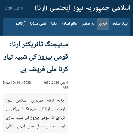
8 اگست، 2026
پہلا صفحہ
ایران
بر صغیر
عالم اسلام
دنیا
ملٹی میڈیا
آرکائیو
مینیجنگ ڈائریکٹر ارنا:
قومی ہیروز کی شبیہ تیار
کرنا ملی فریضہ ہے
4 مئی، 2026، 9:52
86145038
News ID:
AM
یزد- ارنا- جمہوری اسلامی نیوز
ایجنسی، ارنا کے مینیجنگ ڈائریکٹر نے
کہا ہے کہ قومی ہیروز کی شبیہ سازی
اور نوجوان نسل میں انہیں مثالی