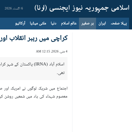
6 اگست، 2026
پہلا صفحہ
ایران
بر صغیر
عالم اسلام
دنیا
ملٹی میڈیا
آرکائیو
کراچی میں رہبر انقلاب اور
4 مئی، 2026، 12:15 AM
اسلام آباد (IRNA) پاکس
تھی۔
اجتماع میں شریک لوگوں نے امریکہ اور 
معصوم شہداء کی یاد میں شمعیں روشن کی