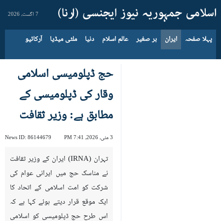
7 اگست، 2026
پہلا صفحہ
ایران
بر صغیر
عالم اسلام
دنیا
ملٹی میڈیا
آرکائیو
حج ڈپلومیسی اسلامی
وقار کی ڈپلومیسی کے
مطابق ہے: وزیر ثقافت
3 مئی، 2026، 7:41 PM
86144679
News ID:
تہران (IRNA) ایران کے وزیر ثقافت
نے مناسک حج میں ایرانی عوام کی
شرکت کو امت اسلامی کے اتحاد کا
ایک موقع قرار دیتے ہوئے کہا ہے کہ
اس طرح حج ڈپلومیسی کو اسلامی