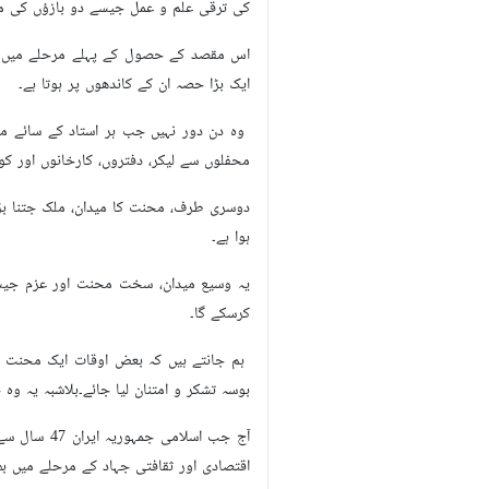
تہران (IRNA) یوم مزدور اور