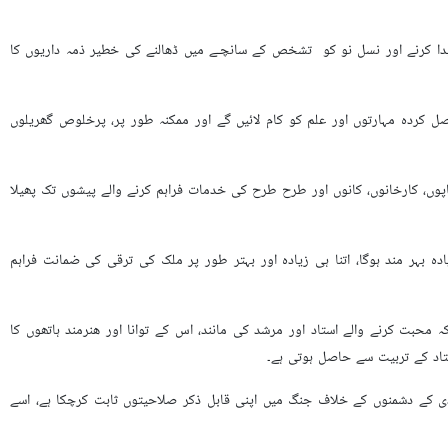
حنت کشوں کو ثقافت و معیشت میں ریڑھ کی ہڈی قرار دیتے ہوئے فرمایا ہے کہ اساتذہ