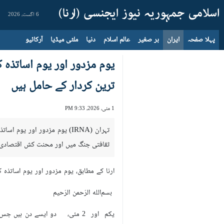
6 اگست، 2026
پہلا صفحہ
ایران
بر صغیر
عالم اسلام
دنیا
ملٹی میڈیا
آرکائیو
یوم مزدور اور یوم اساتذہ 
ترین کردار کے حامل ہیں
1 مئی، 2026، 9:33 PM