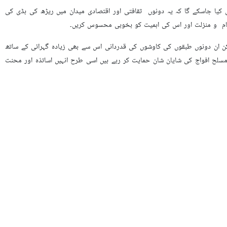
یغام کا متن حسب ذیل ہے:
ر علامتی تعریف سے قطع نظر، جو انتہائي مناسب اور درست بات ہے، کسی بھی ملک
پیدا کرنے اور نسل نو کو تشخص کے سانچـے میں ڈھالنے کی خطیر ذمہ داریوں کا
ل کردہ مہارتوں اور علم کو کام لائیں گے اور ممکنہ طور پر، پرخلوص گھریلوں
پوں، کارخانوں، کانوں اور طرح طرح کی خدمات فراہم کرنے والے پیشوں تک پھیلا
ہر مند ہوگا، اتنا ہی زیادہ اور بہتر طور پر ملک کی ترقی کی ضمانت فراہم