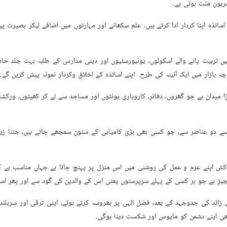
 یوم اساتذہ کے موقع پر رہبر معظم انقلاب اسلامی نے اپنے ایک پیغام میں اساتذہ اور م