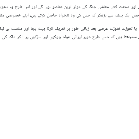
نگ میں موثر ترین کردار ادا کریں گے۔
 کے موقع پر رہبر انقلاب اسلامی حضرت آیت اللہ سید مجتبیٰ حسینی خامنہ ای کے پ
ں جس دن محنت کشوں کے کردار اور اساتذہ کی منزلت کو سراہا جاتا ہے۔ لسانی او
ہون منت ہوتی ہے۔
ذہ اپنا کردار ادا کرتے ہیں۔ علم سکھانے اور مہارتوں میں اضافے لیکر بصیرت 
 تربیت پانے والے اسکولوں، یونیورسٹیوں اور دینی مدارس کے طلبہ بہت جلد حاص
چہ بازار میں ایک آئينہ کی طرح اپنے اساتذہ کے اخلاق وکردار نمونہ پیش کریں گے۔
 میدان ہے جو گھروں، دفاتر، کاروباری یونٹوں اور مساجد سے لے کر کھیتوں، ورکشا
دو عناصر سے، جو کسی بھی بڑی کامیابی کے ستون سمجھے جاتے ہیں، جتنا زیادہ ب