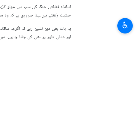
ثقافتی جنگ میں اور محنت کش اقتصادی ج
ارنا کے مطابق، یوم مزدور اور یوم اساتذہ
♿︎
بسم‌الله الرّحمن الرّحیم
یکم اور 2 مئی، دو ایسے دن ہی
کی ترقی علم و عمل جیسے دو بازؤں کی مر
اس مقصد کے حصول کے پہلے مرحلے میں اسات
ایک بڑا حصہ ان کے کاندھوں پر ہوتا ہے۔
وہ دن دور نہیں جب ہر استاد کے سائے میں
محفلوں سے لیکر، دفتروں، کارخانوں اور کو
دوسری طرف، محنت کا میدان، ملک جتنا بڑا
ہوا ہے۔
یہ وسیع میدان، سخت محنت اور عزم جیسے 