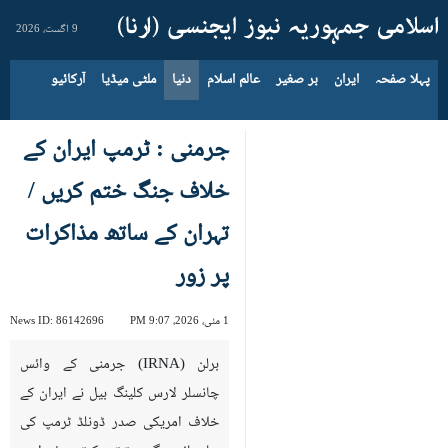
9 اگست، 2026
پہلا صفحہ
ایران
بر صغیر
عالم اسلام
دنیا
ملٹی میڈیا
آرکائیو
جرمنی : ٹرمپ ایران کے
خلاف جنگ ختم کریں /
تہران کے ساتھ مذاکرات
پر زور
1 مئی، 2026، 9:07 PM
86142696
News ID:
برلن (IRNA) جرمنی کے وائس
چانسلر لارس کلینگ بیل نے ایران کے
خلاف امریکی صدر ڈونلڈ ٹرمپ کی