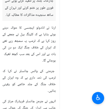
جارحانہ جنگ پر تنقید کرتے ہوئے اسے
فوری طور پر ختم کرنے اور تہران کے
ساتھ سنجیدہ مذاکرات کا مطالبہ کیا۔
ارنا نے انادولو ایجنسی کا حوالہ دیتے
ہوئے بتایا ہے کہ کلینگ بیل نے جمعے کے
روز کہا ہے کہ ٹرمپ یہ سمجھ رہے تھے
کہ ایران کے خلاف جنگ ایک دو دن کی
بات ہے اور اس کے بعد سب کچھ ٹھیک
ہوجائے گا۔
جرمنی کے وائس چانسلر نے کہا کہ
ٹرمپ کی ذمہ داری ہے کہ وہ ایران کے
خلاف جنگ کے جلد خاتمے کو یقینی
بنائيں۔
♿︎
انہوں نے جرمن چانسلر فریڈرک مرٹز کی
جانب سے ایران کے جنگ کے حوالے سے