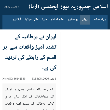
8 اگست، 2026
پہلا صفحہ
ایران
بر صغیر
عالم اسلام
دنیا
ملٹی میڈیا
آرکائیو
ایران نے برطانیہ کے
تشدد آمیز واقعات سے ہر
قسم کے رابطے کی تردید
کی ہے۔
1 مئی، 2026، 3:08 PM
86142530
News ID:
لندن – ارنا- اسلامی جمہوریہ ایران
کے سفارتخانے نے ایک بیان جاری
کرکے، برطانیہ کے تشدد آمیز واقعات