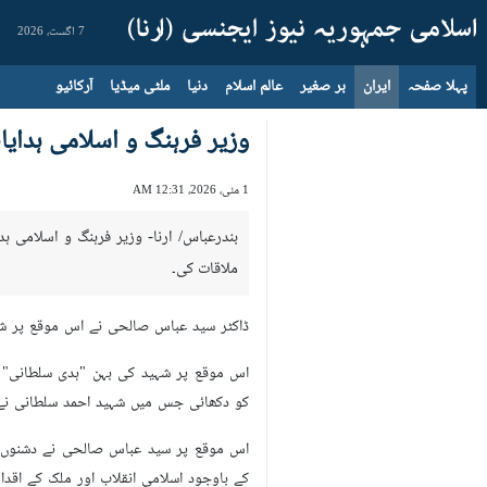
7 اگست، 2026
پہلا صفحہ
ایران
بر صغیر
عالم اسلام
دنیا
ملٹی میڈیا
آرکائیو
وزیر فرہنگ و اسلامی ہدای
1 مئی، 2026، 12:31 AM
بندرعباس/ ارنا- وزیر فرہنگ و اسلامی 
ملاقات کی۔
ڈاکٹر سید عباس صالحی نے اس موقع پر شہ
اس موقع پر شہید کی بہن "ہدی سلطانی" 
کو دکھائی جس میں شہید احمد سلطانی نے ل
اس موقع پر سید عباس صالحی نے دشنوں کے 
کے باوجود اسلامی انقلاب اور ملک کے اقدار