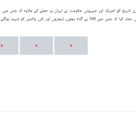
ی تاریخ کو امریکہ اور صیہونی حکومت نے تہران پر حملے کے علاوہ کہ جس میں رہ
کو شہید ہوگئے۔ اس واقعے میں 95 ایرانی شہری زخمی بھی ہوئے۔