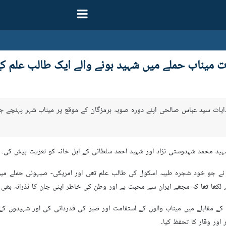
ات میناب حملے میں شہید ہونے والے ایک طالب علم ک
ہدایات سید عباس صالحی اپنے دورہ صوبہ ہرمزگان کے موقع پر میناب شہر پہنچے 
ید محمد شہدوستی نژاد اور شہید احمد سلطانی کے اہل خانہ کو تعزیت پیش کی۔
نے جو خود شجرہ طیبہ اسکول کی طالب علم تھی اور امریکی- صیہونی حملے میں 
کھا تھا کہ مجھے ایران سے محبت ہے اور وطن کی خاطر اپنی جان کا نذرانہ بھی پ
مقابلے میں میناب والوں کے استقامت اور صبر کی قدردانی کی اور شہیدوں کے اہ
 اور وقار کا تحفظ کیا۔