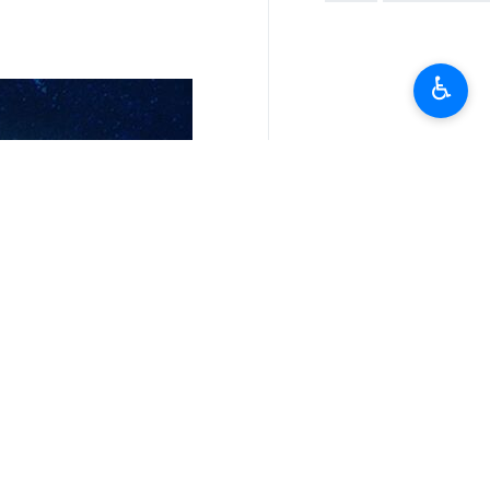
♿︎
آپ کا تبصرہ