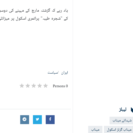
یاد رہے کہ گزشتہ مارچ کے مہینے کی دوسر
کے "شجرہ طیبہ" پرائمری اسکول پر میزائلی حملہ کیا کہ جس میں 168 بے گناہ بچوں، ٹیچروں اور کئی والدین 
ایران
سیاست
0 Persons
لیبلز
شہدائے میناب
میناب گرلز اسکول
میناب